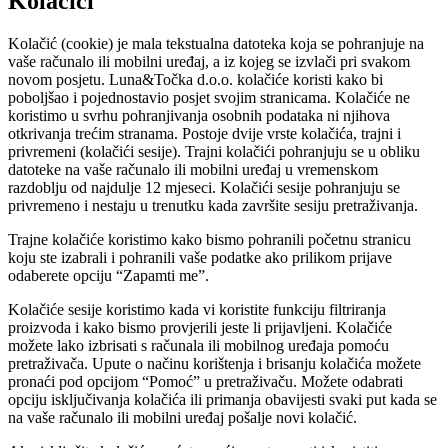
Kolačići
Kolačić (cookie) je mala tekstualna datoteka koja se pohranjuje na
vaše računalo ili mobilni uređaj, a iz kojeg se izvlači pri svakom
novom posjetu. Luna&Točka d.o.o. kolačiće koristi kako bi
poboljšao i pojednostavio posjet svojim stranicama. Kolačiće ne
koristimo u svrhu pohranjivanja osobnih podataka ni njihova
otkrivanja trećim stranama. Postoje dvije vrste kolačića, trajni i
privremeni (kolačići sesije). Trajni kolačići pohranjuju se u obliku
datoteke na vaše računalo ili mobilni uređaj u vremenskom
razdoblju od najdulje 12 mjeseci. Kolačići sesije pohranjuju se
privremeno i nestaju u trenutku kada završite sesiju pretraživanja.
Trajne kolačiće koristimo kako bismo pohranili početnu stranicu
koju ste izabrali i pohranili vaše podatke ako prilikom prijave
odaberete opciju “Zapamti me”.
Kolačiće sesije koristimo kada vi koristite funkciju filtriranja
proizvoda i kako bismo provjerili jeste li prijavljeni. Kolačiće
možete lako izbrisati s računala ili mobilnog uređaja pomoću
pretraživača. Upute o načinu korištenja i brisanju kolačića možete
pronaći pod opcijom “Pomoć” u pretraživaču. Možete odabrati
opciju isključivanja kolačića ili primanja obavijesti svaki put kada se
na vaše računalo ili mobilni uređaj pošalje novi kolačić.