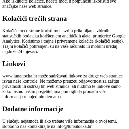
Ako isključite kolačiće, nećete moći u potpunosti iskoristiti sve
značajke naše web stranice.
Kolačići trećih strana
Kolačiće treće strane koristimo u svrhu prikupljanja zbirnih
statističkih podataka korištenjem analitičkih alata, primjerice Google
Analytics. Koristimo i trajne i privremene kolačiće (kolačići sesije).
Trajni kolačići pohranjeni su na vaše računalo ili mobilni uređaj
najduže 24 mjeseci.
Linkovi
www.lunaitocka.hr može sadržavati linkove za druge web stranice
izvan naše kontrole. Ne možemo preuzeti odgovornost za zaštitu
privatnosti ili sadržaj tih web stranica, ali nudimo te linkove samo
kako bismo našim posjetiteljima pomogli da pronađu više
informacija o pojedinim temama.
Dodatne informacije
U slučaju nejasnoća ili ako trebate više informacija o ovoj temi,
slobodno nas kontaktirajte na info@lunaitocka.hr