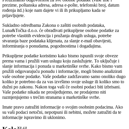
prezime, poštanska adresa, adresa e-pošte, telefonski broj, datum
rođenja itd.) koje nam dajete vi ili ih prikupljamo kada se
prijavljujete.
Sukladno odredbama Zakona o zaštiti osobnih podataka,
Luna&Točka d.o.o. će obrađivati prikupljene osobne podatke za
potrebe vlastitih evidencija i pružanja drugih usluga, potrebe
stvaranja baze podataka klijenata, za slanje e-mail obavijesti,
informiranja o ponudama, pogodnostima i događajima.
Prikupljene podatke koristimo kako bismo ispunili svoje obveze
prema vama i pružili vam uslugu koju zaslužujete. To uključuje i
slanje informacija i ponuda u marketinške svrhe. Kako bismo vam
pružili odgovarajuću ponudu i informacije, mogli bismo analizirati
vaše osobne podatke. Vaše podatke zadržavamo samo onoliko dugo
koliko je potrebno da za vas izvršimo svoje usluge ili koliko smo to
dužni po zakonu. Nakon toga vaši će osobni podaci biti izbrisani.
Vaše podatke nikada ne prosljeđujemo, ne prodajemo niti
razmjenjujemo s trećim stranama u marketinške svrhe.
Imate pravo zatražiti informacije o svojim osobnim podacima. Ako
su vaši podaci netočni, nepotpuni ili nebitni, možete zatražiti da te
informacije ispravimo ili uklonimo.