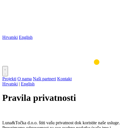
Hrvatski
English
Projekti
O nama
Naši partneri
Kontakt
Hrvatski
|
English
Pravila privatnosti
Luna&Točka d.o.o. štiti vašu privatnost dok koristite naše usluge.
Preuzimamo odgovornost za sve osobne podatke (vaše ime i