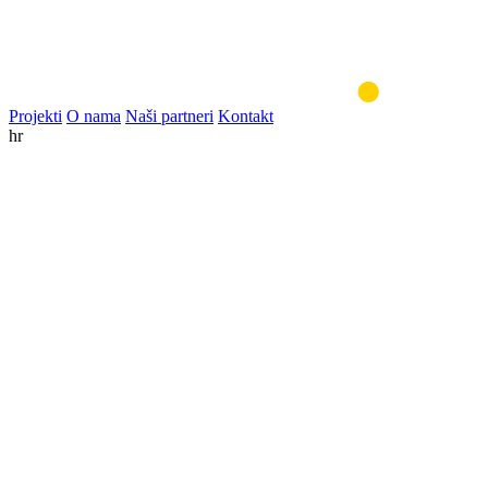
Projekti
O nama
Naši partneri
Kontakt
hr