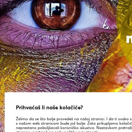
M
Prihvaćaš li naše kolačiće?
Želimo da se što bolje provedeš na našoj stranici. I da ti svako s
s našom web stranicom bude još bolje. Zato prikupljamo kolači
neprestano poboljšavali korisničko iskustvo. Nastavkom pretra
stranice, pristaješ na našu politiku privatnosti.