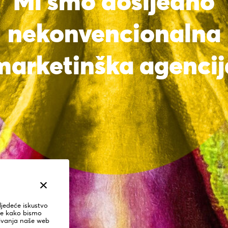
rzimo dosad
ljedeće iskustvo
će kako bismo
živanja naše web